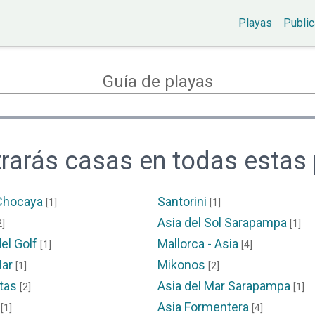
Playas
Public
Guía de playas
rarás casas en todas estas 
 Chocaya
Santorini
[1]
[1]
Asia del Sol Sarapampa
2]
[1]
el Golf
Mallorca - Asia
[1]
[4]
Mar
Mikonos
[1]
[2]
itas
Asia del Mar Sarapampa
[2]
[1]
Asia Formentera
[1]
[4]