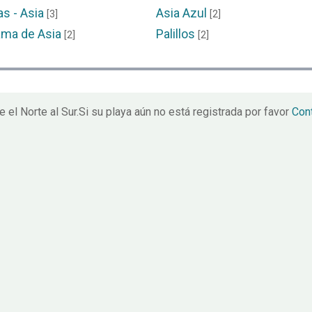
as - Asia
Asia Azul
[3]
[2]
ma de Asia
Palillos
[2]
[2]
l Norte al Sur.Si su playa aún no está registrada por favor
Con