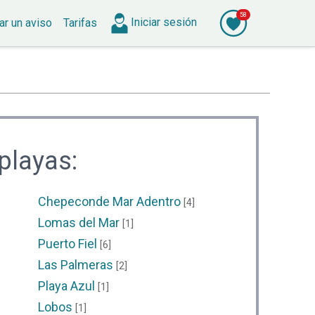
58
Iniciar
sesión
ar
un aviso
Tarifas
playas:
Chepeconde Mar Adentro
[4]
Lomas del Mar
[1]
Puerto Fiel
[6]
Las Palmeras
[2]
Playa Azul
[1]
Lobos
[1]