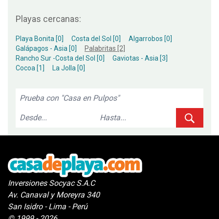
Playas cercanas:
Playa Bonita [0]
Costa del Sol [0]
Algarrobos [0]
Galápagos - Asia [0]
Palabritas [2]
Rancho Sur -Costa del Sol [0]
Gaviotas - Asia [3]
Cocoa [1]
La Jolla [0]
Inversiones Socyac S.A.C
Av. Canaval y Moreyra 340
San Isidro - Lima - Perú
© 1999 - 2026