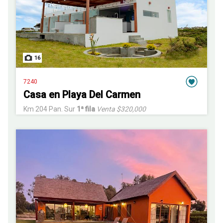
16
7240
Casa en Playa Del Carmen
Km 204 Pan. Sur
1ª fila
Venta $320,000