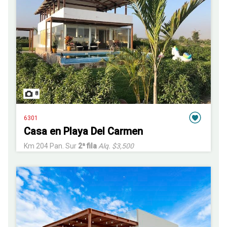
8
6301
Casa en Playa Del Carmen
Km 204 Pan. Sur
2ª fila
Alq. $3,500