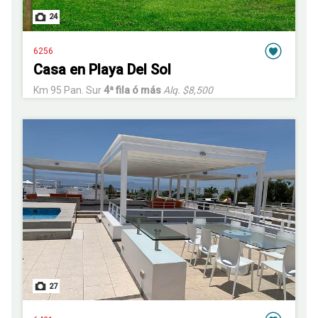
24
6256
Casa en Playa Del Sol
Km 95 Pan. Sur
4ª fila ó más
Alq. $8,500
27