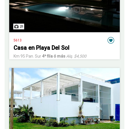
21
5613
Casa en Playa Del Sol
Km 95 Pan. Sur
4ª fila ó más
Alq. $4,500