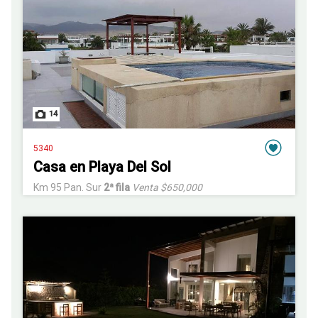
14
5340
Casa en Playa Del Sol
Km 95 Pan. Sur
2ª fila
Venta $650,000