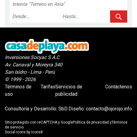
Inversiones Socyac S.A.C
Av. Canaval y Moreyra 340
San Isidro - Lima - Perú
© 1999 - 2026
Términos de
Tarifas
Servicios de
Contáctenos
uso
publicidad
Consultoría y Desarrollo:
SbD
Diseño:
contacto@ojorojo.info
Sitio protegido con reCAPTCHA y Google
Política de privacidad
y
Términos
de servicio
.
Social icons by
Icons8