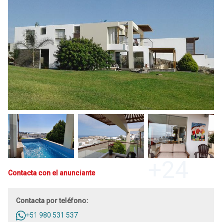
24 hrs. del día - Personal salvavidas tanto en la piscina del Club
House como en la playa (los fines de semana); Bodega;
Restaurante; Piscina y Malecón.
*1er. Piso: sala comedor, terraza, área de piscina, dormitorio
principal con baño completo; 1/2 baño de visita; 1 cocina a gas, 1
horno eléctrico grande eléctrico (y otro pequeño), 1 horno
microondas, 3 lavaderos, 1 refrigeradora; servicio completo para
24 personas; parrilla; wi-fi; horno de barro; ambiente multiuso.
*2do. Piso: 5 dormitorios: Dormitorio "1": dos camas camarotes de
1plz. cada uno (4 personas); Dormitorio "2": 1 cama Queen y 2
camarones altos de 1plz. cada uno (4 personas); Dormitorio "3": 1
cama matrimonial mas 2 camarotes altos de 1 plaza cada uno (4
personas); Dormitorio "4": 1 cama camarote (2 personas);
Dormitorio "5": 2 camas de 1 plaza mas 2 camarotes altos (4
personas); Sótano: Hall; sala de T.V. con ½ baño; 1 dormitorio con 2
+24
camas de 1 plaza cada una (2 personas); lavandería. Todas las
Contacta con el anunciante
duchas con agua caliente (terma a gas). NOTA DE ALQUILER:
~~~~~~~~~~~~~~~~~~~~~~~~~~~~~~~~~~~~~~~~~
~~~~~~~~~~TEMPORADA ALTA~~~ (DEL 15/12/2026 AL
Contacta por teléfono:
28/03/2027). ALQUILO POR: TODO EL AÑO (del 4 de enero al 14
+51 980 531 537
de diciembre 2027) TEMPORADA DE VERANO (DEL 4 DE ENERO