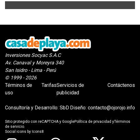
Inversiones Socyac S.A.C
Av. Canaval y Moreyra 340
San Isidro - Lima - Perú
© 1999 - 2026
Términos de
Tarifas
Servicios de
Contáctenos
uso
publicidad
Consultoría y Desarrollo:
SbD
Diseño:
contacto@ojorojo.info
Sitio protegido con reCAPTCHA y Google
Política de privacidad
y
Términos
de servicio
.
Social icons by
Icons8