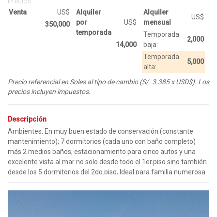
Precios:
Venta
US$
Alquiler
Alquiler
US$
por
US$
mensual
350,000
temporada
Temporada
2,000
14,000
baja:
Temporada
5,000
alta:
Precio referencial en Soles al tipo de cambio (S/. 3.385 x USD$). Los
precios incluyen impuestos.
Descripción
Ambientes: En muy buen estado de conservación (constante
mantenimiento); 7 dormitorios (cada uno con baño completo)
más 2 medios baños; estacionamiento para cinco autos y una
excelente vista al mar no solo desde todo el 1er.piso sino también
desde los 5 dormitorios del 2do.piso, Ideal para familia numerosa
o que guste de compartir con amigos o/y familiares.
*Áreas Comunes: - Cancha de Frontón - Cancha de Tenis - Cancha
Multiusos - Amplios Jardines - Capilla (oficio religioso dominical) -
Área de juegos infantiles sobre grass - Servicio de Vigilancia las