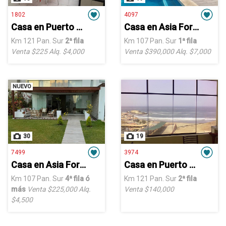
1802
4097
Casa en Puerto Fiel
Casa en Asia Formentera
Km 121 Pan. Sur
2ª fila
Km 107 Pan. Sur
1ª fila
Venta $225
Alq. $4,000
Venta $390,000
Alq. $7,000
NUEVO
30
19
7499
3974
Casa en Asia Formentera
Casa en Puerto Fiel
Km 107 Pan. Sur
4ª fila ó
Km 121 Pan. Sur
2ª fila
más
Venta $225,000
Alq.
Venta $140,000
$4,500