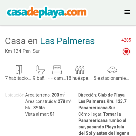
Casa en
Las Palmeras
4285
Km 124 Pan. Sur
7
habitaciones
9
baños
- -
camas
18
huéspedes
5
estacionamientos
2
Ubicación:
Área terreno:
200
m
Dirección:
Club de Playa
2
Área construida:
278
m
Las Palmeras Km. 123.7
Fila:
3ª fila
Panamericana Sur
Vista al mar:
Sí
Cómo llegar:
Tomar la
Panamericana rumbo al
sur, pasando Playa Isla
del Sol y antes de llegar a