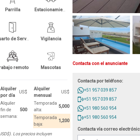
Parrilla
Estacionamientos
Cuarto de Servicio
Vigilancia
Contacta con el anunciante
rabajo remoto
Mascotas
Contacta por teléfono:
Alquiler
Alquiler
+51 957 039 857
US$
US$
por día
mensual
+51 957 039 857
Alquiler
Temporada
5,000
+51 980 560 954
fin de
500
alta:
semana:
+51 980 560 954
Temporada
1,200
baja:
Contacta vía correo electrónic
 USD$). Los precios incluyen