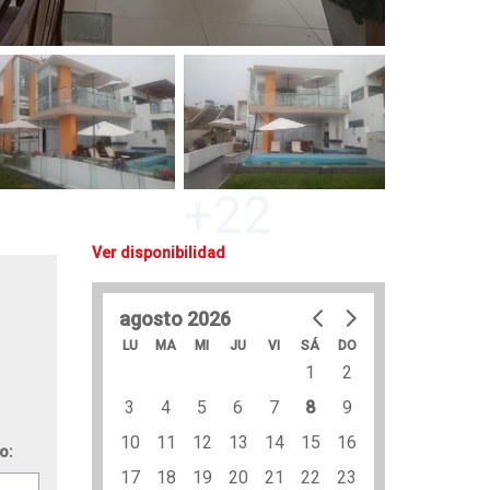
+22
Ver disponibilidad
agosto 2026
LU
MA
MI
JU
VI
SÁ
DO
1
2
3
4
5
6
7
8
9
10
11
12
13
14
15
16
o:
17
18
19
20
21
22
23