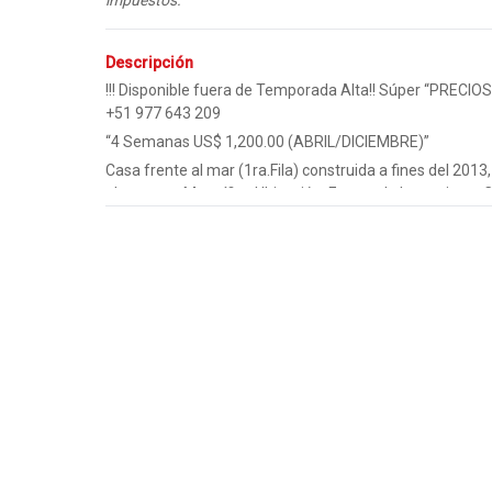
impuestos.
Descripción
!!! Disponible fuera de Temporada Alta!! Súper “PREC
+51 977 643 209
“4 Semanas US$ 1,200.00 (ABRIL/DICIEMBRE)”
Casa frente al mar (1ra.Fila) construida a fines del 20
altos y una Magnífica Ubicación. En uno de los mejores 
de Lima.
Totalmente Equipada y Amoblada. Incluye Piscina Jacuz
Servicio Vestidor y SSHH.
Estacionamiento para cinco(5) carros, Estacionamiento a
Zona de Servicio: Lavandería y un(1) cuarto de servicio
baño.
Cuatro(4) espaciosos dormitorios c/u con baño propio. D
Plz . Tres(3) con balcón con frente al mar.
Baño de visita, dos(2) jardines interiores.
Amplia Sala, Comedor y Cocina con isla. Concepto Abier
Sala de estar/TV con terraza con vista al mar, en el 2do.