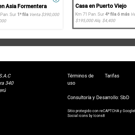
Casa en Puerto Viejo
en Asia Formentera
Km 71 Pan. Sur
4ª fila ó más
Ve
Pan. Sur
1ª fila
Venta $390,000
$195,000
Alq. $4,400
,000
S.A.C
Términos de
Tarifas
ra 340
uso
erú
Consultoría y Desarrollo:
SbD
Sitio protegido con reCAPTCHA y Google
Social icons by
Icons8