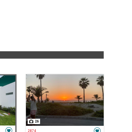
26
2874