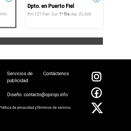
Dpto. en Puerto Fiel
nta
Km 121 Pan. Sur
1ª fila
Alq. $2,500
Servicios de
Contáctenos
publicidad
Diseño:
contacto@ojorojo.info
Política de privacidad
y
Términos de servicio
.