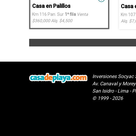
Casa en Palillos
Casa 
Km 116 Pan. Sur
1ª fila
Venta
Km 107 
$360,000
Alq. $4,500
Alq. $7
Inversiones Socyac 
Av. Canaval y Morey
San Isidro - Lima - P
© 1999 - 2026