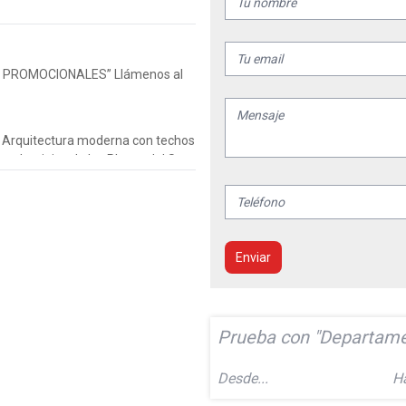
IOS PROMOCIONALES” Llámenos al
13, Arquitectura moderna con techos
Condominios de las Playas del Sur
zi amplio sotano con area de
dicional para visitas.
Enviar
 (con camarote) con su respectivo
ormitorios con cama 2 Plz y 1.5
to
piso.