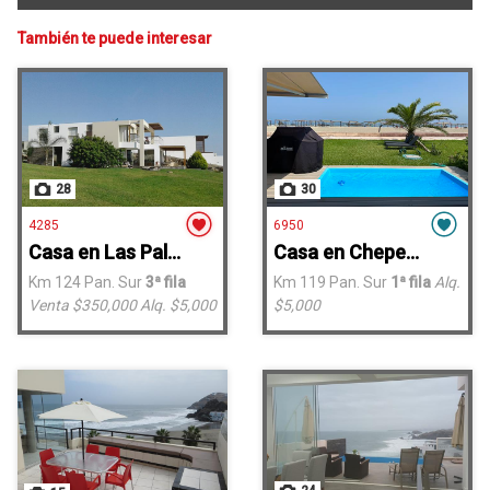
También te puede interesar
28
30
4285
6950
Casa en Las Palmeras
Casa en Chepeconde Mar Adentro
Km 124 Pan. Sur
3ª fila
Km 119 Pan. Sur
1ª fila
Alq.
Venta $350,000
Alq. $5,000
$5,000