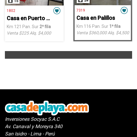
24
15
7319
1802
Casa en Palillos
Casa en Puerto Fiel
Km 116 Pan. Sur
1ª fila
Km 121 Pan. Sur
2ª fila
Venta $360,000
Alq. $4,500
Venta $225
Alq. $4,000
Inversiones Socyac S.A.C
Av. Canaval y Moreyra 340
San Isidro - Lima - Perú