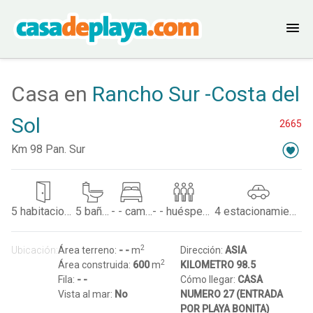
Casa en
Rancho Sur -Costa del
Sol
2665
Km 98 Pan. Sur
5
habitaciones
5
baños
- -
camas
- -
huéspedes
4
estacionamientos
2
Ubicación:
Área terreno:
- -
m
Dirección:
ASIA
2
Área construida:
600
m
KILOMETRO 98.5
Fila:
- -
Cómo llegar:
CASA
Vista al mar:
No
NUMERO 27 (ENTRADA
POR PLAYA BONITA)