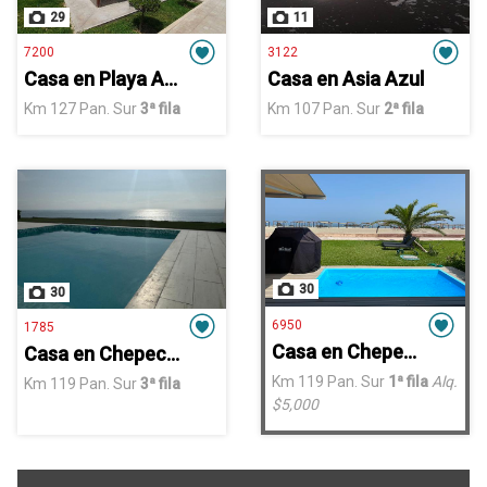
29
11
7200
3122
Casa en Playa Azul
Casa en Asia Azul
Km 127 Pan. Sur
3ª fila
Km 107 Pan. Sur
2ª fila
30
30
6950
1785
Casa en Chepeconde Mar Adentro
Casa en Chepeconde Mar Adentro
Km 119 Pan. Sur
1ª fila
Alq.
Km 119 Pan. Sur
3ª fila
$5,000