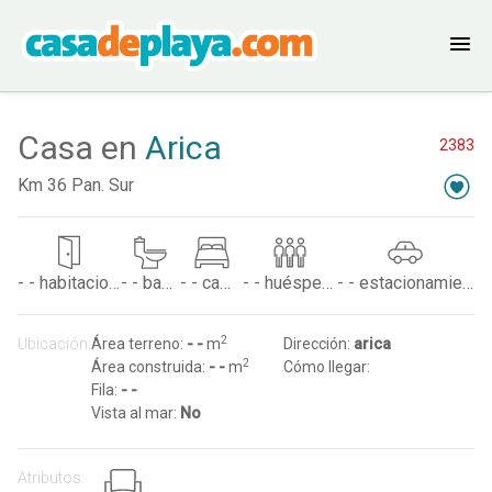
Casa en
Arica
2383
Km 36 Pan. Sur
- -
habitaciones
- -
baños
- -
camas
- -
huéspedes
- -
estacionamientos
2
Ubicación:
Área terreno:
- -
m
Dirección:
arica
2
Área construida:
- -
m
Cómo llegar:
Fila:
- -
Vista al mar:
No
Atributos: