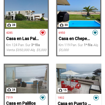
28
30
4285
6950
Casa en Las Palmeras
Casa en Chepeconde Mar Adentro
Km 124 Pan. Sur
3ª fila
Km 119 Pan. Sur
1ª fila
Alq.
Venta $350,000
Alq. $5,000
$5,000
24
15
7319
1802
Casa en Palillos
Casa en Puerto Fiel