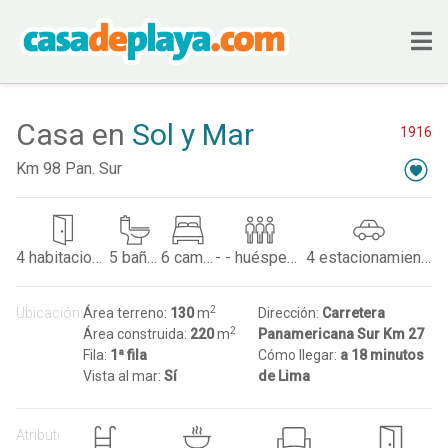
Casa en
Sol y Mar
1916
Km 98 Pan. Sur
4
habitaciones
5
baños
6
camas
- -
huéspedes
4
estacionamientos
2
Ubicación:
Área terreno:
130
m
Dirección:
Carretera
2
Área construida:
220
m
Panamericana Sur Km 27
Fila:
1ª fila
Cómo llegar:
a 18 minutos
Vista al mar:
Sí
de Lima
Atributos: