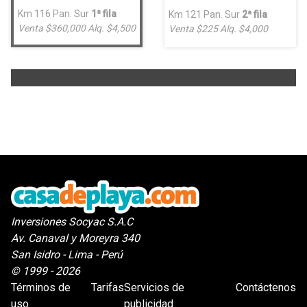
Km 116 Pan. Sur
1ª fila
Km 121 Pan. Sur
2ª fila
Venta $360,000
Alq. $4,500
Venta $225
Alq. $4,000
Inversiones Socyac S.A.C
Av. Canaval y Moreyra 340
San Isidro - Lima - Perú
© 1999 - 2026
Términos de
Tarifas
Servicios de
Contáctenos
uso
publicidad