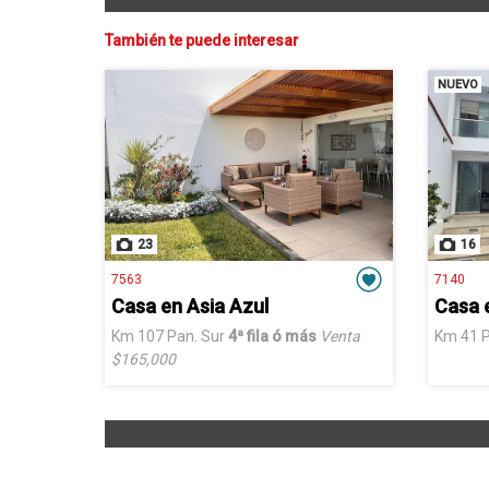
También te puede interesar
NUEVO
23
16
7563
7140
Casa en Asia Azul
Km 107 Pan. Sur
4ª fila ó más
Venta
Km 41 P
$165,000