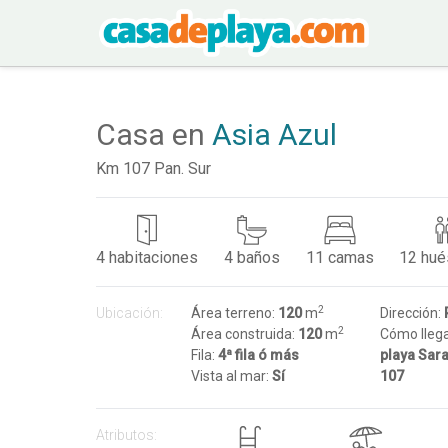
Casa en
Asia Azul
Km 107 Pan. Sur
4
habitaciones
4
baños
11
camas
12
hué
2
Ubicación:
Área terreno:
120
m
Dirección:
2
Área construida:
120
m
Cómo lleg
Fila:
4ª fila ó más
playa Sar
Vista al mar:
Sí
107
Atributos: