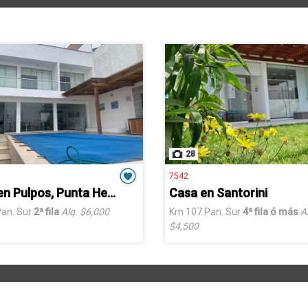
28
7542
Casa en Pulpos, Punta Hermosa
Casa en Santorini
an. Sur
2ª fila
Alq. $6,000
Km 107 Pan. Sur
4ª fila ó más
A
$4,500