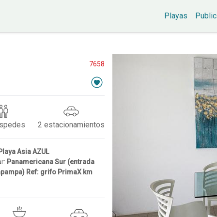
Playas
Public
7658
spedes
2
estacionamientos
Playa Asia AZUL
ar:
Panamericana Sur (entrada
apampa) Ref: grifo PrimaX km