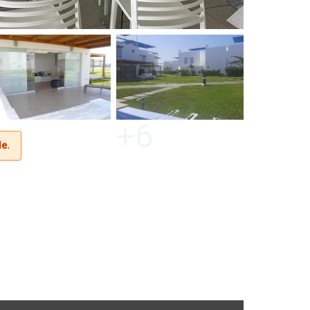
+6
le.