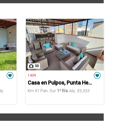
30
1439
Casa en Pulpos, Punta Hermosa
lq.
Km 41 Pan. Sur
1ª fila
Alq. $5,333